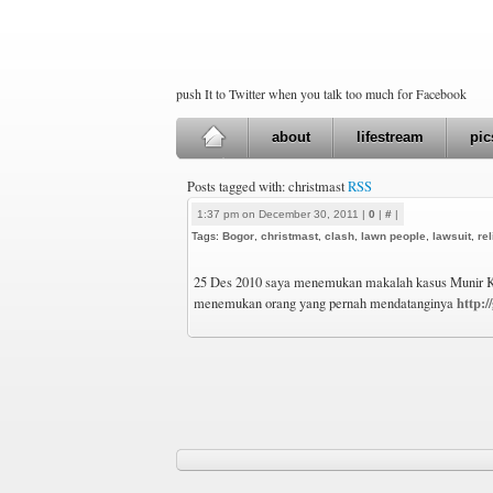
push It to Twitter when you talk too much for Facebook
about
lifestream
pic
Posts tagged with: christmast
RSS
1:37 pm on December 30, 2011 |
0
|
#
|
Tags:
Bogor
,
christmast
,
clash
,
lawn people
,
lawsuit
,
rel
25 Des 2010 saya menemukan makalah kasus Munir K
http:/
menemukan orang yang pernah mendatanginya