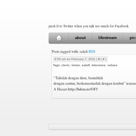
push It to Twitter when you talk too much for Facebook
about
lifestream
pic
Posts tagged with: salafi
RSS
8:56 am on February 7, 2011 |
0
|
#
|
Tags:
cleric
,
Islam
,
salafi
,
tolerance
,
values
“Tulislah dengan ilmu, bantahlah
dengan santun, berkomentarlah dengan lembut” teman
http://lakm.us/OFf
A Hasan