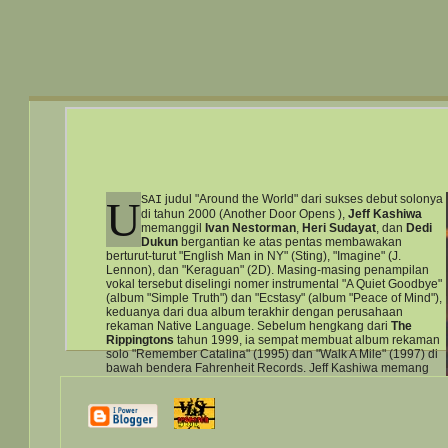
judul "Around the World" dari sukses debut solonya
U
SAI
di tahun 2000 (Another Door Opens ),
Jeff Kashiwa
memanggil
Ivan Nestorman
,
Heri Sudayat
, dan
Dedi
Dukun
bergantian ke atas pentas membawakan
berturut-turut "English Man in NY" (Sting), "Imagine" (J.
Lennon), dan "Keraguan" (2D). Masing-masing penampilan
vokal tersebut diselingi nomer instrumental "A Quiet Goodbye"
(album "Simple Truth") dan "Ecstasy" (album "Peace of Mind"),
keduanya dari dua album terakhir dengan perusahaan
rekaman Native Language. Sebelum hengkang dari
The
Rippingtons
tahun 1999, ia sempat membuat album rekaman
solo "Remember Catalina" (1995) dan "Walk A Mile" (1997) di
bawah bendera Fahrenheit Records. Jeff Kashiwa memang
lebih dikenal sebagai anggota grup – yang kemudian meroket
– tersebut sehingga Jamz merasa perlu memasang tag
"
saxophonist of the Rippingtons
" di promo event ini (4-9 Okt
'04).