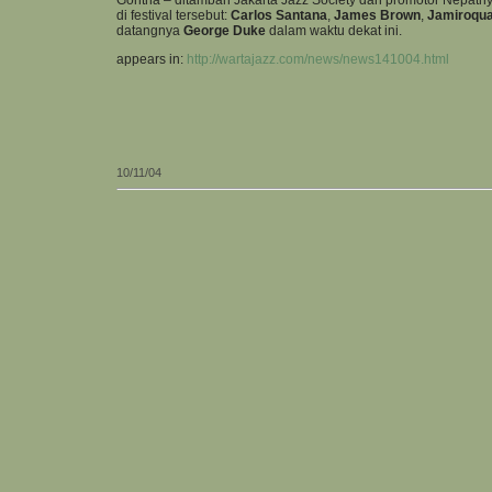
di festival tersebut:
Carlos Santana
,
James Brown
,
Jamiroqua
datangnya
George Duke
dalam waktu dekat ini.
appears in:
http://wartajazz.com/news/news141004.html
10/11/04