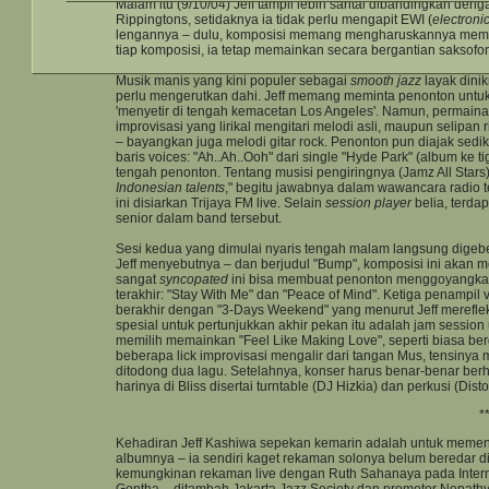
Malam itu (9/10/04) Jeff tampil lebih santai dibandingkan den
Rippingtons, setidaknya ia tidak perlu mengapit EWI (
electroni
lengannya – dulu, komposisi memang mengharuskannya memain
tiap komposisi, ia tetap memainkan secara bergantian saksofon 
Musik manis yang kini populer sebagai
smooth jazz
layak dinik
perlu mengerutkan dahi. Jeff memang meminta penonton untuk s
'menyetir di tengah kemacetan Los Angeles'. Namun, permaina
improvisasi yang lirikal mengitari melodi asli, maupun selipan ri
– bayangkan juga melodi gitar rock. Penonton pun diajak sed
baris voices: "Ah..Ah..Ooh" dari single "Hyde Park" (album ke 
tengah penonton. Tentang musisi pengiringnya (Jamz All Stars
Indonesian talents
," begitu jawabnya dalam wawancara radio t
ini disiarkan Trijaya FM live. Selain
session player
belia, terda
senior dalam band tersebut.
Sesi kedua yang dimulai nyaris tengah malam langsung digebe
Jeff menyebutnya – dan berjudul "Bump", komposisi ini akan 
sangat
syncopated
ini bisa membuat penonton menggoyangkan 
terakhir: "Stay With Me" dan "Peace of Mind". Ketiga penampil
berakhir dengan "3-Days Weekend" yang menurut Jeff mereflek
spesial untuk pertunjukkan akhir pekan itu adalah jam session
memilih memainkan "Feel Like Making Love", seperti biasa ber
beberapa lick improvisasi mengalir dari tangan Mus, tensinya 
ditodong dua lagu. Setelahnya, konser harus benar-benar berhen
harinya di Bliss disertai turntable (DJ Hizkia) dan perkusi (Disto
*
Kehadiran Jeff Kashiwa sepekan kemarin adalah untuk memenu
albumnya – ia sendiri kaget rekaman solonya belum beredar di 
kemungkinan rekaman live dengan Ruth Sahanaya pada Internat
Gontha – ditambah Jakarta Jazz Society dan promotor Nepathya