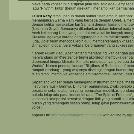
Maka pada konser ini disisipkan pula sesi solo Ade-Gerry se
lagu “Rhythm Talks” (belum direkam), menampilkan permaina
Teuku Rafly
tampil penuh dalam nomer “Menjemput Harapan” d
menampilkan warna Rafly yang berbeda dengan Ubiet, ia mem
dengar ketika meyaksikan tari Saman) dengan kadang mengak
(kesenian Gayo). Semuanya dilantunkan dalam interval nada yan
Aceh ketimbang Ubiet yang mendalami vokal ke banyak orang 
Krakatau agaknya karena penggarapan album “Meukeondro” ya
juga, Ubiet telah mencoba lebih dulu memperkenalkan khazan
dilihat lebih global, versi vokalis ‘berornamen' yang sukses s
“Tareek Pukat” (lagu Aceh tentang memancing ikan dengan jal
menyandang
synthesizer
berbunyi akordeon membuka dengan s
dipercepat hingga klimaks. Klimaks penutupan yang serupa da
Worlds”. Nomer penutup konser “Rhythms of Reformation” me
rampak kendang – yang wajarnya diselingi dengan humor slapsti
telah tampil membuka konser dalam “Premordial Dance” (dari 
Sepanjang konser, selain memegang instrumen prinsipal masi
instrumen musik lainnya. Di nomer pamungkas, Dwiki bersol
berada di seksi tetabuhan yang merupakan modifikasi gondang
balada tetap ada pada konser ini (ada “The Spirit of Freedom
komposisi-komposisi bervokal dengan lirik yang naratif suli
bukan yang dimengerti setiap orang, tetap gaya pembawaanya
voice
).
appears in:
http://www.wartajazz.com/news/
with editing by Agu