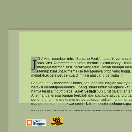
Arief memberi intro “Baritone Funk”, maka Yoyon men
J
IKA
solo Arief.
Tarompet
tradisional meliuki tekstur
bebop
: kal
mengeja harmonisasi ‘barat' yang utuh, Yoyon mampu mema
Meniup kuat untuk memaksa tercapainya
pitch
yang tinggi
meliak-liuk cerewet, semua diimitasi alat yang berbatas ini.
Bahkan untuk menembus batas, satu per satu bagian
tarompe
beraksi menutup/membuka lubang udara untuk menghasilkan 
hanya tersisa
mouthpiece
.
Arief Setiadi
pun turut dalam tanta
Arief hanya tersisa bagian berbilah dari
baritone sax
yang dipa
penghujung ini mereka meniru percakapan sehari-hari, intonas
dua peniup handal bak
aki-nini
(= kakek-nenek) bertegur sapa
Konser Rabu malam (8/02/'06) kurang lebih menggambarkan 
yang
funky
. Misalnya komposisi “Baritone Funk” yang dimainka
lagu. Tema yang sama direkam dalam album tersebut bersama s
Baritone Funk”. “Bunga Tembaga” yang dibangun
groove
‘vok
funk
. Dalam ornamentasi yang dilakukannya terhadap lirik lagu
mem-pola
beat
. Kesan
funk
juga diperkuat masih adanya pera